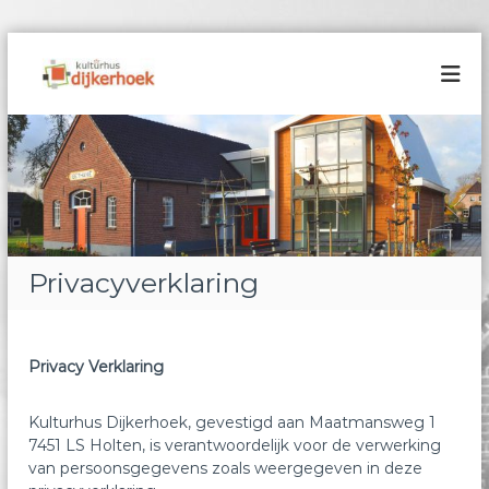
G
a
K
n
u
a
l
a
t
r
u
d
r
e
h
i
n
u
h
s
Privacyverklaring
o
D
u
i
d
j
Privacy Verklaring
k
e
Kulturhus Dijkerhoek, gevestigd aan Maatmansweg 1
r
7451 LS Holten, is verantwoordelijk voor de verwerking
h
van persoonsgegevens zoals weergegeven in deze
o