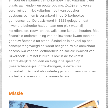
en voor de inwoners van Dijkerhoek. Het kulturhus biedt
e
plaats aan kinder- en peuteropvang, ZoZijn en diverse
verenigingen. Het kulturhus heeft van oudsher
k
bestaansrecht en is verankerd in de Dijkerhoekse
gemeenschap. De basis werd in 1928 gelegd omdat
inwoners behoefte hadden aan een plek waar zij
kerkdiensten, rouw- en trouwdiensten konden houden. Met
financiële ondersteuning van de inwoners kwam toen het
gebouw Bethanië tot stand. Sindsdien is er veel op het
concept toegevoegd en wordt het gebouw als onmisbaar
beschouwd voor de leefbaarheid en sociale kwaliteit van
Dijkerhoek. Om het kulturhus ook in de toekomst
aantrekkelijk te houden én tijdig in te spelen op
(maatschappelijke) ontwikkelingen, is deze visie
ontwikkeld. Bedoeld als onderlegger voor planvorming en
als heldere koers voor de komende jaren.
Missie