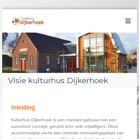
K
u
l
t
u
r
h
u
s
Visie kulturhus Dijkerhoek
D
i
j
Inleiding
k
e
Kulturhus Dijkerhoek is een markant gebouw met een
r
succesvol concept, gerund door vele vrijwilligers. Deze
h
accommodatie vormt een centrale ontmoetingsplaats van
o