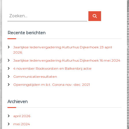
e
k
Z
Z
o
o
e
e
k
e
k
Recente berichten
n
e
n
Jaarlijkse ledenvergadering Kulturhus Dijkerhoek 23 april
n
2026.
a
Jaarlijkse ledenvergadering Kulturhus Dijkerhoek 16 mei 2024
a
r
4 november Rookworsten en Balkenbrij actie
:
Communicatieresultaten
Openingstijden m.b.t. Corona nov.-dec. 2021
Archieven
april 2026
mei 2024