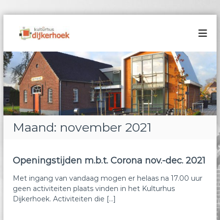
G
a
K
n
u
a
l
a
t
r
u
d
r
e
h
i
n
u
h
s
Maand:
november 2021
o
D
u
i
d
j
Openingstijden m.b.t. Corona nov.-dec. 2021
k
Met ingang van vandaag mogen er helaas na 17.00 uur
e
geen activiteiten plaats vinden in het Kulturhus
r
Dijkerhoek. Activiteiten die […]
h
o