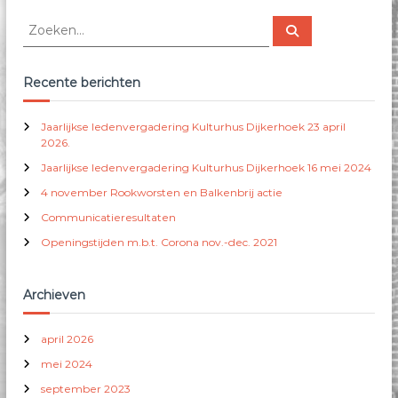
e
Z
Z
k
o
o
e
e
k
e
k
Recente berichten
n
e
n
Jaarlijkse ledenvergadering Kulturhus Dijkerhoek 23 april
n
2026.
a
Jaarlijkse ledenvergadering Kulturhus Dijkerhoek 16 mei 2024
a
r
4 november Rookworsten en Balkenbrij actie
:
Communicatieresultaten
Openingstijden m.b.t. Corona nov.-dec. 2021
Archieven
april 2026
mei 2024
september 2023