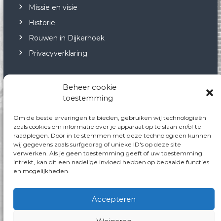
Missie en visie
Historie
Rouwen in Dijkerhoek
Privacyverklaring
Beheer cookie
toestemming
Neem contact op
Om de beste ervaringen te bieden, gebruiken wij technologieën
Neem via onderstaande gegevens contact met
zoals cookies om informatie over je apparaat op te slaan en/of te
raadplegen. Door in te stemmen met deze technologieën kunnen
ons op:
wij gegevens zoals surfgedrag of unieke ID's op deze site
E-mail:
info@kulturhusdijkerhoek.nl
verwerken. Als je geen toestemming geeft of uw toestemming
Facebook: Kulturhus-Dijkerhoek
intrekt, kan dit een nadelige invloed hebben op bepaalde functies
en mogelijkheden.
Accepteren