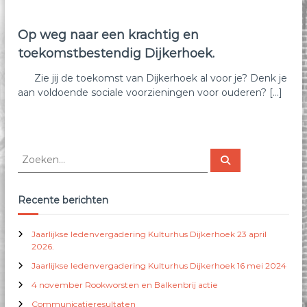
e
k
Op weg naar een krachtig en
toekomstbestendig Dijkerhoek.
Zie jij de toekomst van Dijkerhoek al voor je? Denk je
aan voldoende sociale voorzieningen voor ouderen? […]
Z
Z
o
o
e
e
k
e
k
Recente berichten
n
e
n
Jaarlijkse ledenvergadering Kulturhus Dijkerhoek 23 april
n
2026.
a
Jaarlijkse ledenvergadering Kulturhus Dijkerhoek 16 mei 2024
a
r
4 november Rookworsten en Balkenbrij actie
:
Communicatieresultaten