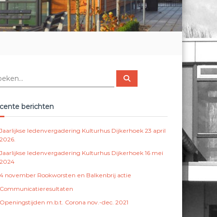
Z
o
e
k
e
cente berichten
n
Jaarlijkse ledenvergadering Kulturhus Dijkerhoek 23 april
2026.
Jaarlijkse ledenvergadering Kulturhus Dijkerhoek 16 mei
2024
4 november Rookworsten en Balkenbrij actie
Communicatieresultaten
Openingstijden m.b.t. Corona nov.-dec. 2021