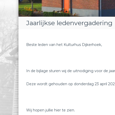
h
o
e
k
Jaarlijkse ledenvergadering 
Beste leden van het Kulturhus Dijkerhoek,
In de bijlage sturen wij de uitnodiging voor de ja
Deze wordt gehouden op donderdag 23 april 2026
Wij hopen jullie hier te zien.