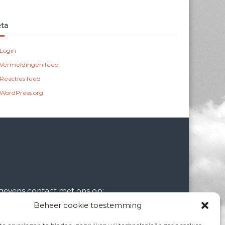
ta
Login
Vermeldingen feed
Reacties feed
WordPress.org
gevens contact met ons op:
rhoek.nl
Beheer cookie toestemming
rhoek