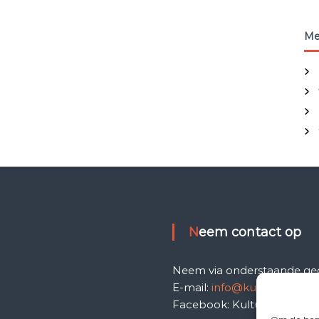
Me
Neem contact op
Neem via onderstaande ge
E-mail:
info@kulturhusdijke
Facebook: Kulturhus-Dijke