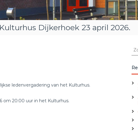
Kulturhus Dijkerhoek 23 april 2026.
Z
o
e
k
Re
e
n
arlijkse ledenvergadering van het Kulturhus.
n
a
a
 om 20:00 uur in het Kulturhus.
r
: