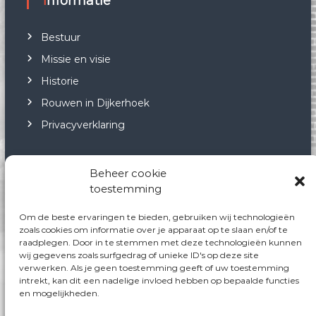
Informatie
Bestuur
Missie en visie
Historie
Rouwen in Dijkerhoek
Privacyverklaring
Beheer cookie
toestemming
Neem contact op
Om de beste ervaringen te bieden, gebruiken wij technologieën
Neem via onderstaande gegevens contact met
zoals cookies om informatie over je apparaat op te slaan en/of te
raadplegen. Door in te stemmen met deze technologieën kunnen
ons op:
wij gegevens zoals surfgedrag of unieke ID's op deze site
E-mail:
info@kulturhusdijkerhoek.nl
verwerken. Als je geen toestemming geeft of uw toestemming
Facebook: Kulturhus-Dijkerhoek
intrekt, kan dit een nadelige invloed hebben op bepaalde functies
en mogelijkheden.