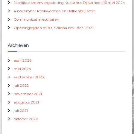
Jaarlijkse ledenvergadering Kulturhus Dijkerhoek 16 mei 2024
a
r
4 november Rookworsten en Balkenbrij actie
:
Communicatieresultaten
Openingstijden m.b.t. Corona nov.-dec. 2021
Archieven
april 2026
mei 2024
september 2023
juli 2022
november 2021
augustus 2021
juli 2021
oktober 2020