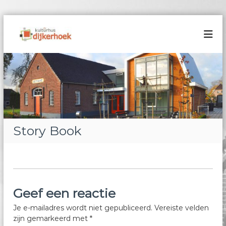
G
a
K
n
u
a
l
a
t
r
u
d
r
e
h
i
n
u
h
s
Story Book
o
D
u
i
d
j
k
e
Geef een reactie
r
Je e-mailadres wordt niet gepubliceerd.
Vereiste velden
h
zijn gemarkeerd met
*
o