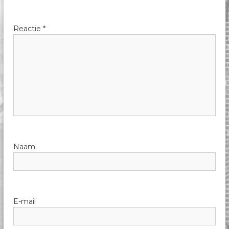
e
k
Reactie
*
Naam
E-mail