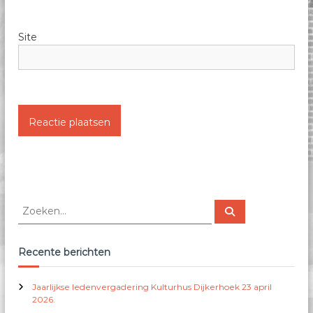
Site
Z
Z
o
o
e
e
k
e
k
Recente berichten
n
e
n
Jaarlijkse ledenvergadering Kulturhus Dijkerhoek 23 april
n
2026.
a