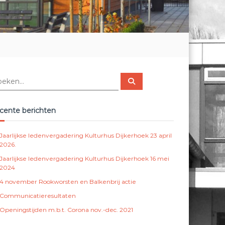
Z
o
e
k
e
cente berichten
n
Jaarlijkse ledenvergadering Kulturhus Dijkerhoek 23 april
2026.
Jaarlijkse ledenvergadering Kulturhus Dijkerhoek 16 mei
2024
4 november Rookworsten en Balkenbrij actie
Communicatieresultaten
Openingstijden m.b.t. Corona nov.-dec. 2021