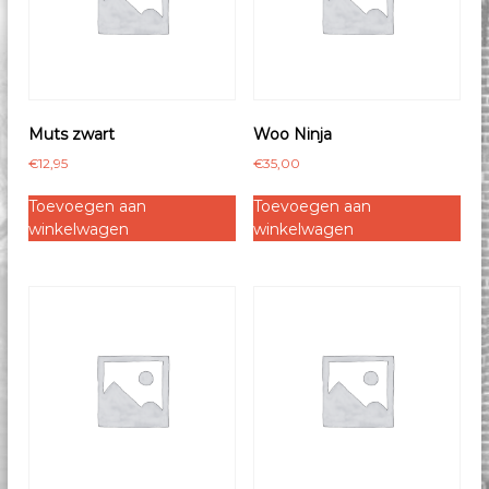
e
k
Muts zwart
Woo Ninja
€
12,95
€
35,00
Toevoegen aan
Toevoegen aan
winkelwagen
winkelwagen