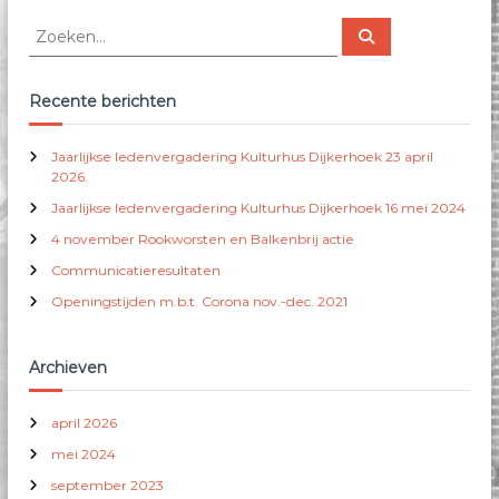
a
o
Z
Z
s
d
o
o
s
e
u
e
e
k
c
e
:
k
Recente berichten
n
t
€
e
h
3
n
0
Jaarlijkse ledenvergadering Kulturhus Dijkerhoek 23 april
e
n
,
2026.
e
a
0
f
Jaarlijkse ledenvergadering Kulturhus Dijkerhoek 16 mei 2024
a
0
t
t
r
4 november Rookworsten en Balkenbrij actie
m
o
:
Communicatieresultaten
e
t
€
e
Openingstijden m.b.t. Corona nov.-dec. 2021
3
r
5
d
,
Archieven
e
0
r
0
e
april 2026
v
mei 2024
a
september 2023
r