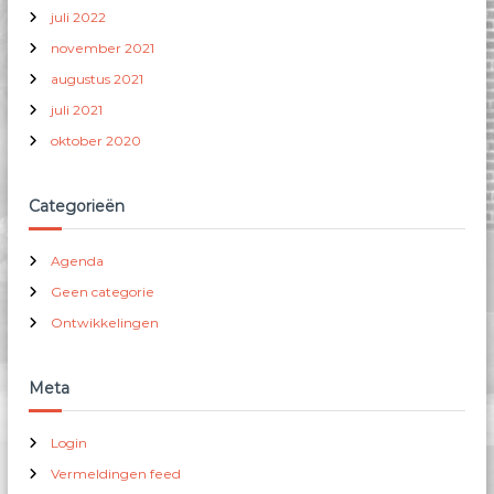
i
juli 2022
a
november 2021
t
augustus 2021
i
e
juli 2021
s
oktober 2020
.
D
e
Categorieën
z
e
Agenda
o
p
Geen categorie
t
Ontwikkelingen
i
e
k
Meta
a
n
Login
g
e
Vermeldingen feed